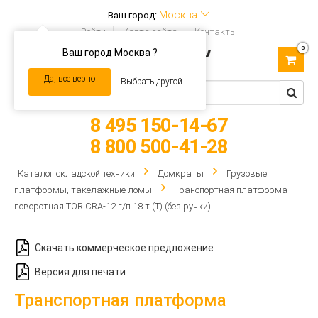
Москва
Ваш город:
Войти
Карта сайта
Контакты
0
Ваш город Москва ?
Toggle
navigation
Да, все верно
Выбрать другой
8 495 150-14-67
8 800 500-41-28
Каталог складской техники
Домкраты
Грузовые
платформы, такелажные ломы
Транспортная платформа
поворотная TOR CRA-12 г/п 18 т (T) (без ручки)
Скачать коммерческое предложение
Версия для печати
Транспортная платформа