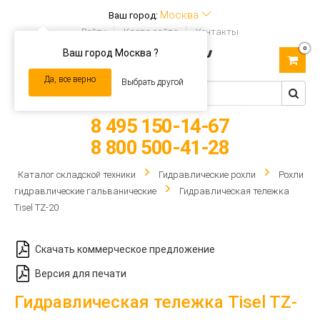
Москва
Ваш город:
Войти
Карта сайта
Контакты
0
Ваш город Москва ?
Toggle
navigation
Да, все верно
Выбрать другой
8 495 150-14-67
8 800 500-41-28
Каталог складской техники
Гидравлические рохли
Рохли
гидравлические гальванические
Гидравлическая тележка
Tisel TZ-20
Скачать коммерческое предложение
Версия для печати
Гидравлическая тележка Tisel TZ-