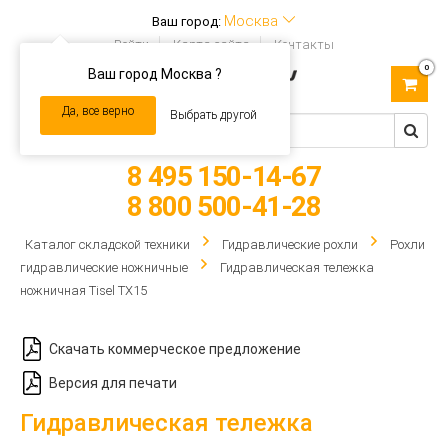
Москва
Ваш город:
Войти
Карта сайта
Контакты
0
Ваш город Москва ?
Toggle
navigation
Да, все верно
Выбрать другой
8 495 150-14-67
8 800 500-41-28
Каталог складской техники
Гидравлические рохли
Рохли
гидравлические ножничные
Гидравлическая тележка
ножничная Tisel TX15
Скачать коммерческое предложение
Версия для печати
Гидравлическая тележка