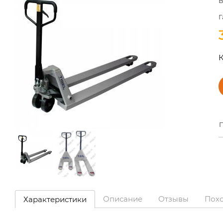
В
Г
К
П
Описание
Отзывы
Пох
Характеристики