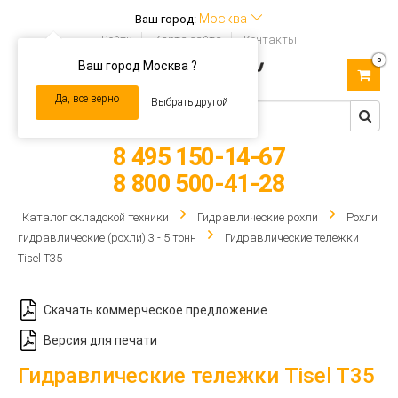
Москва
Ваш город:
Войти
Карта сайта
Контакты
0
Ваш город Москва ?
Toggle
navigation
Да, все верно
Выбрать другой
8 495 150-14-67
8 800 500-41-28
Каталог складской техники
Гидравлические рохли
Рохли
гидравлические (рохли) 3 - 5 тонн
Гидравлические тележки
Tisel T35
Скачать коммерческое предложение
Версия для печати
Гидравлические тележки Tisel T35