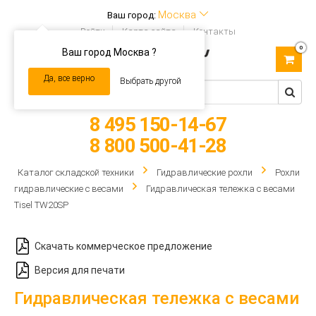
Москва
Ваш город:
Войти
Карта сайта
Контакты
0
Ваш город Москва ?
Toggle
navigation
Да, все верно
Выбрать другой
8 495 150-14-67
8 800 500-41-28
Каталог складской техники
Гидравлические рохли
Рохли
гидравлические с весами
Гидравлическая тележка с весами
Tisel TW20SP
Скачать коммерческое предложение
Версия для печати
Гидравлическая тележка с весами