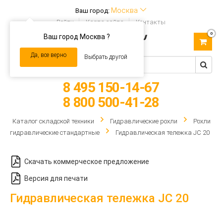
Москва
Ваш город:
Войти
Карта сайта
Контакты
0
Ваш город Москва ?
Toggle
navigation
Да, все верно
Выбрать другой
8 495 150-14-67
8 800 500-41-28
Каталог складской техники
Гидравлические рохли
Рохли
гидравлические стандартные
Гидравлическая тележка JC 20
Скачать коммерческое предложение
Версия для печати
Гидравлическая тележка JC 20