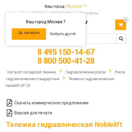
Москва
Ваш город:
Войти
Карта сайта
Контакты
0
Ваш город Москва ?
Toggle
navigation
Да, все верно
Выбрать другой
8 495 150-14-67
8 800 500-41-28
Каталог складской техники
Гидравлические рохли
Рохли
гидравлические стандартные
Тележка гидравлическая
Noblelift DF 25
Скачать коммерческое предложение
Версия для печати
Тележка гидравлическая Noblelift