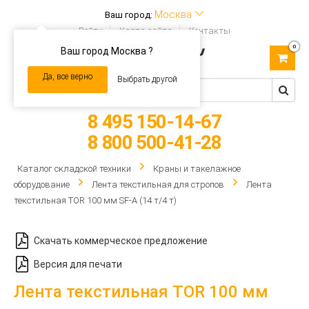
Москва
Ваш город:
Войти
Карта сайта
Контакты
0
Ваш город Москва ?
Toggle
navigation
Да, все верно
Выбрать другой
8 495 150-14-67
8 800 500-41-28
Каталог складской техники
Краны и такелажное
оборудование
Лента текстильная для стропов
Лента
текстильная TOR 100 мм SF-A (14 т/4 т)
Скачать коммерческое предложение
Версия для печати
Лента текстильная TOR 100 мм