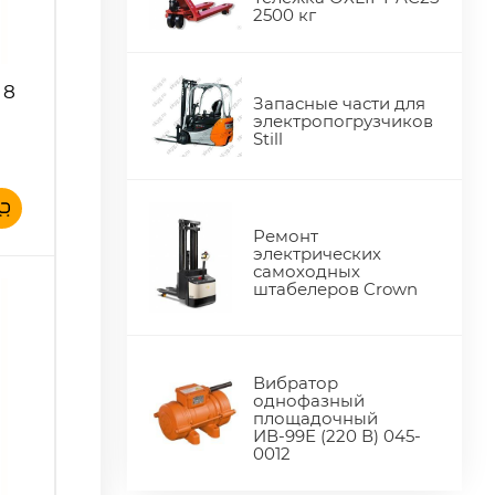
2500 кг
 8
Запасные части для
электропогрузчиков
Still
Ремонт
электрических
самоходных
штабелеров Crown
Вибратор
однофазный
площадочный
ИВ-99Е (220 В) 045-
0012