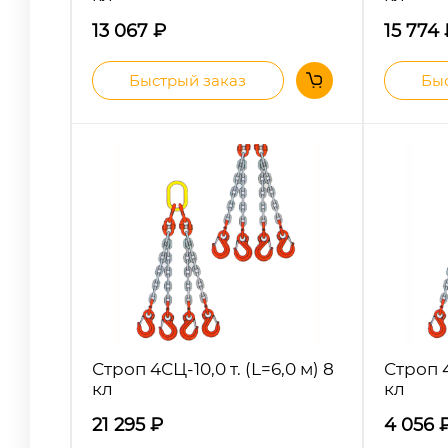
13 067
₽
15 774
Быстрый заказ
Быс
Строп 4СЦ-10,0 т. (L=6,0 м) 8
Строп 4
кл
кл
21 295
₽
4 056