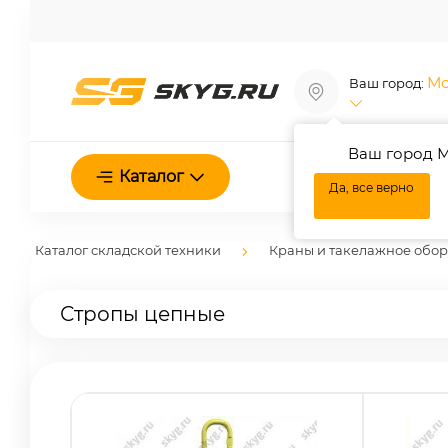
Мо
Ваш город:
Ваш город М
О нас
Каталог
Да, все верно
Каталог складской техники
Краны и такелажное обо
Стропы цепные