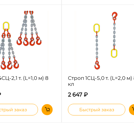
СЦ-2,1 т. (L=1,0 м) 8
Строп 1СЦ-5,0 т. (L=2,0 м)
кл
₽
2 647
₽
трый заказ
Быстрый заказ