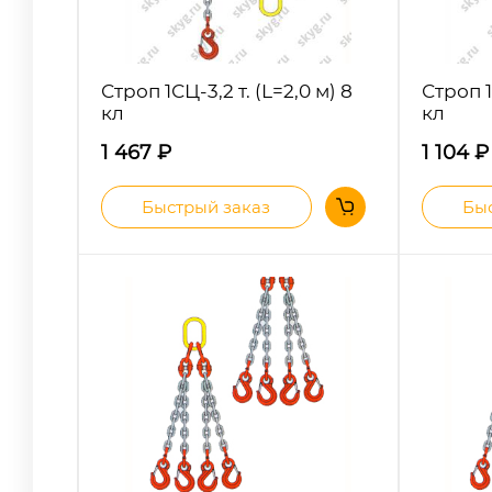
Строп 1СЦ-3,2 т. (L=2,0 м) 8
Строп 1С
кл
кл
1 467
₽
1 104
₽
Быстрый заказ
Быс