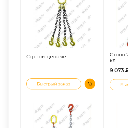
Строп 2
Стропы цепные
кл
9 073
Быстрый заказ
Быс