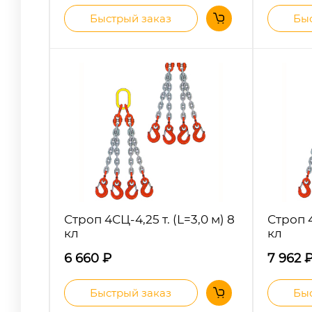
Быстрый заказ
Быс
Строп 4СЦ-4,25 т. (L=3,0 м) 8
Строп 4
кл
кл
6 660
₽
7 962
Быстрый заказ
Быс