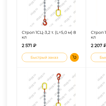
Строп 1СЦ-3,2 т. (L=5,0 м) 8
Строп 1
кл
кл
2 571
₽
2 207
Быстрый заказ
Быс