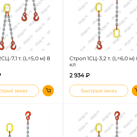
СЦ-7,1 т. (L=5,0 м) 8
Строп 1СЦ-3,2 т. (L=6,0 м)
кл
₽
2 934
₽
трый заказ
Быстрый заказ