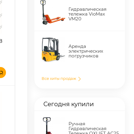
Гидравлическая
тележка VioMax
VM20
 8
Аренда
электрических
погрузчиков
Все хиты продаж
Сегодня купили
Ручная
Гидравлическая
Тележка OXLIFT AC25