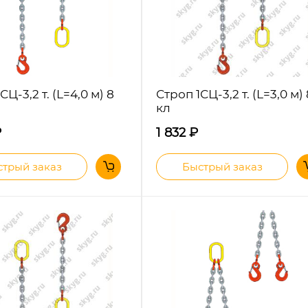
СЦ-3,2 т. (L=4,0 м) 8
Строп 1СЦ-3,2 т. (L=3,0 м)
кл
₽
1 832
₽
трый заказ
Быстрый заказ