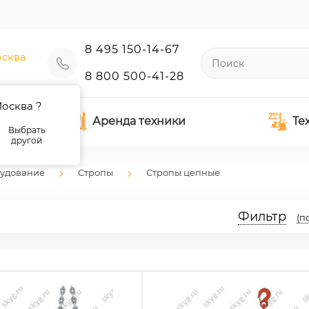
8 495 150-14-67
сква
8 800 500-41-28
осква ?
Аренда техники
Те
Выбрать
другой
рудование
Стропы
Стропы цепные
Фильтр
(п