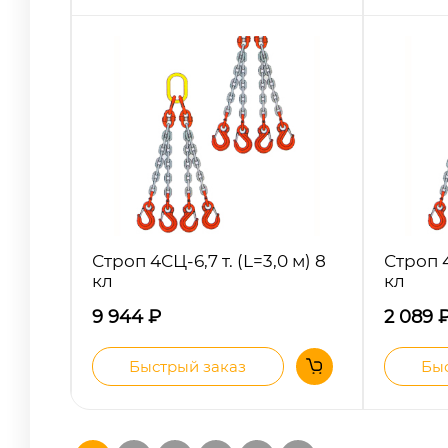
Строп 4СЦ-6,7 т. (L=3,0 м) 8
Строп 4
кл
кл
9 944
₽
2 089
Быстрый заказ
Быс