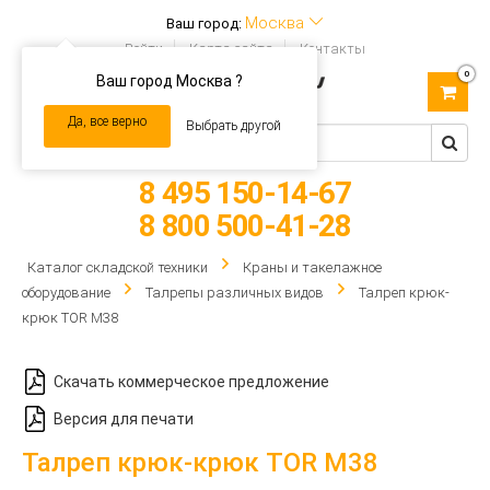
Москва
Ваш город:
Войти
Карта сайта
Контакты
0
Ваш город Москва ?
Toggle
navigation
Да, все верно
Выбрать другой
8 495 150-14-67
8 800 500-41-28
Каталог складской техники
Краны и такелажное
оборудование
Талрепы различных видов
Талреп крюк-
крюк TOR М38
Скачать коммерческое предложение
Версия для печати
Талреп крюк-крюк TOR М38