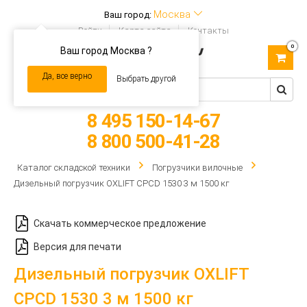
Москва
Ваш город:
Войти
Карта сайта
Контакты
0
Ваш город Москва ?
Toggle
navigation
Да, все верно
Выбрать другой
8 495 150-14-67
8 800 500-41-28
Каталог складской техники
Погрузчики вилочные
Дизельный погрузчик OXLIFT CPCD 1530 3 м 1500 кг
Скачать коммерческое предложение
Версия для печати
Дизельный погрузчик OXLIFT
CPCD 1530 3 м 1500 кг