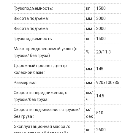
Грузоподъемность:
кг
1500
Высота подъёма:
мм
3000
Высота подъема :
мм
3000
Грузоподъемность :
кг
1500
Макс. преодолеваемый уклон (с
%
20/11.3
грузом/ без груза) :
Дорожный просвет, центр
мм
145
колесной базы :
Размер вил :
мм
920х100х35
Скорость передвижения, с
км/
14.5
грузом/без груза :
ч
Скорость подъема вил, с грузом/
м/
510
без груза :
сек
Эксплуатационная масса /с
кг
2600