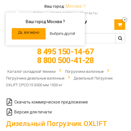
Москва
Ваш город:
Войти
Карта сайта
Контакты
0
Ваш город Москва ?
Toggle
navigation
Да, все верно
Выбрать другой
8 495 150-14-67
8 800 500-41-28
Каталог складской техники
Погрузчики вилочные
Погрузчики дизельные вилочные
Дизельный Погрузчик
OXLIFT CPCD15 3000 мм 1500 кг
Скачать коммерческое предложение
Версия для печати
Дизельный Погрузчик OXLIFT