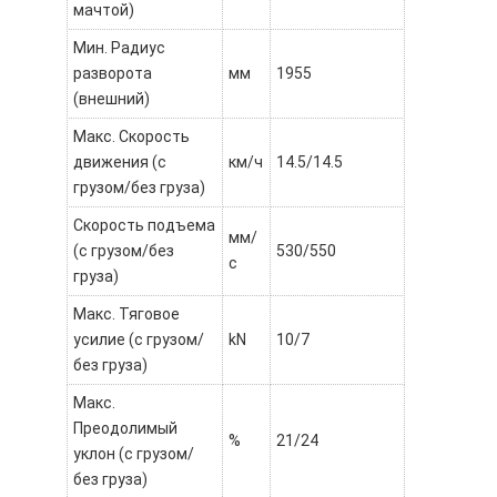
мачтой)
Мин. Радиус
разворота
мм
1955
(внешний)
Макс. Скорость
движения (с
км/ч
14.5/14.5
грузом/без груза)
Скорость подъема
мм/
(с грузом/без
530/550
с
груза)
Макс. Тяговое
усилие (с грузом/
kN
10/7
без груза)
Макс.
Преодолимый
%
21/24
уклон (с грузом/
без груза)