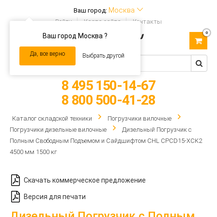
Москва
Ваш город:
Войти
Карта сайта
Контакты
0
Ваш город Москва ?
Toggle
navigation
Да, все верно
Выбрать другой
8 495 150-14-67
8 800 500-41-28
Каталог складской техники
Погрузчики вилочные
Погрузчики дизельные вилочные
Дизельный Погрузчик с
Полным Свободным Подъемом и Сайдшифтом CHL CPCD15-XCK2
4500 мм 1500 кг
Скачать коммерческое предложение
Версия для печати
Дизельный Погрузчик с Полным