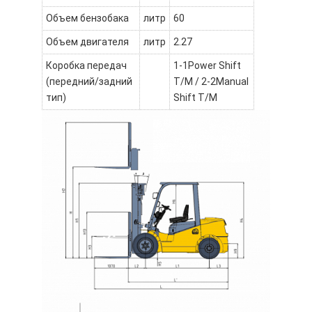
Объем бензобака
литр
60
Объем двигателя
литр
2.27
Коробка передач
1-1Power Shift
(передний/задний
T/M / 2-2Manual
тип)
Shift T/M