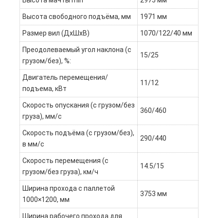
Высота мачты min
2975 мм
Высота свободного подъёма, мм
1971 мм
Размер вил (ДxШхВ)
1070/122/40 мм
Преодолеваемый угол наклона (с
15/25
грузом/без), %:
Двигатель перемещения/
11/12
подъема, кВт
Скорость опускания (с грузом/без
360/460
груза), мм/с
Скорость подъёма (с грузом/без),
290/440
в мм/c
Скорость перемещения (с
14.5/15
грузом/без груза), км/ч
Ширина прохода с паллетой
3753 мм
1000×1200, мм
Ширина рабочего прохода для