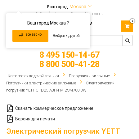
Москва
Ваш город:
Войти
Карта сайта
Контакты
0
Ваш город Москва ?
Toggle
navigation
Да, все верно
Выбрать другой
8 495 150-14-67
8 800 500-41-28
Каталог складской техники
Погрузчики вилочные
Погрузчики электрические вилочные
Электрический
погрузчик YETT CPD25-A3H4-M-ZSM700-3W
Скачать коммерческое предложение
Версия для печати
Электрический погрузчик YETT