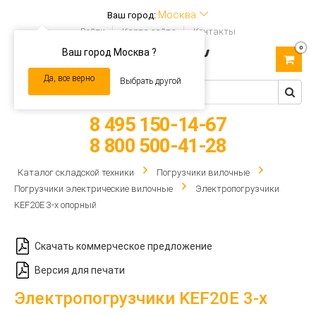
Москва
Ваш город:
Войти
Карта сайта
Контакты
0
Ваш город Москва ?
Toggle
navigation
Да, все верно
Выбрать другой
8 495 150-14-67
8 800 500-41-28
Каталог складской техники
Погрузчики вилочные
Погрузчики электрические вилочные
Электропогрузчики
KEF20E 3-х опорный
Скачать коммерческое предложение
Версия для печати
Электропогрузчики KEF20E 3-х