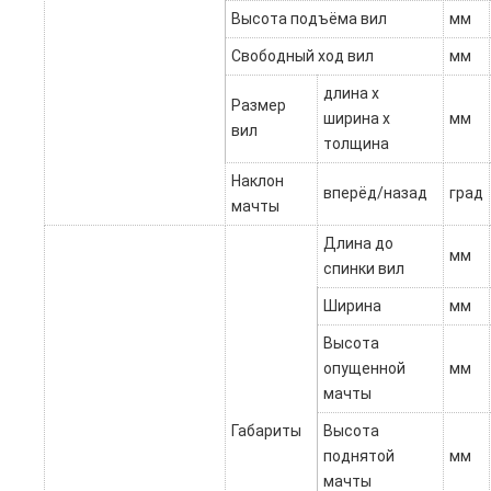
Высота подъёма вил
мм
Свободный ход вил
мм
длина х
Размер
ширина х
мм
вил
толщина
Наклон
вперёд/назад
град
мачты
Длина до
мм
спинки вил
Ширина
мм
Высота
опущенной
мм
мачты
Габариты
Высота
поднятой
мм
мачты