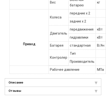
Вес
кг
батарею
передние х 2
Колеса
задние х 2
передвижения
кВт
Двигатель
гидравлики
кВт
Привод
Батарея
стандартная
В/Ач
Тип
Контролер
Производитель
Рабочее давление
МПа
Описание
Отзывы