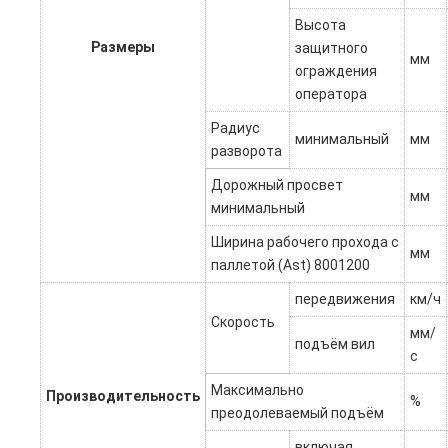
Высота
Размеры
защитного
мм
ограждения
оператора
Радиус
минимальный
мм
разворота
Дорожный просвет
мм
минимальный
Ширина рабочего прохода с
мм
паллетой (Ast) 8001200
передвижения
км/ч
Скорость
мм/
подъём вил
с
Максимально
Производительность
%
преодолеваемый подъём
включая