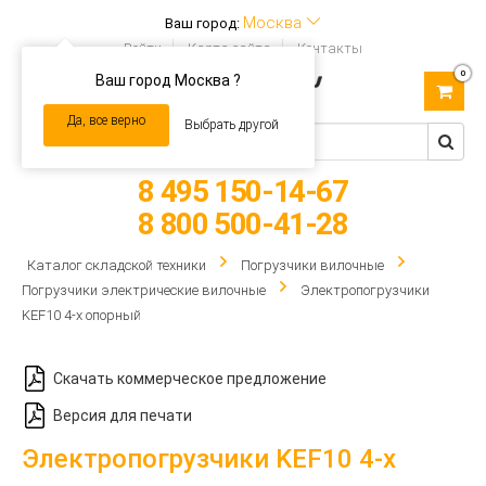
Москва
Ваш город:
Войти
Карта сайта
Контакты
0
Ваш город Москва ?
Toggle
navigation
Да, все верно
Выбрать другой
8 495 150-14-67
8 800 500-41-28
Каталог складской техники
Погрузчики вилочные
Погрузчики электрические вилочные
Электропогрузчики
KEF10 4-х опорный
Скачать коммерческое предложение
Версия для печати
Электропогрузчики KEF10 4-х