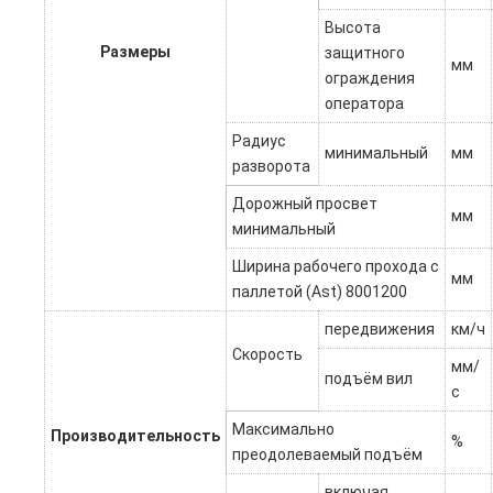
Высота
Размеры
защитного
мм
ограждения
оператора
Радиус
минимальный
мм
разворота
Дорожный просвет
мм
минимальный
Ширина рабочего прохода с
мм
паллетой (Ast) 8001200
передвижения
км/ч
Скорость
мм/
подъём вил
с
Максимально
Производительность
%
преодолеваемый подъём
включая