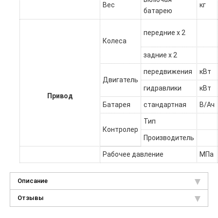
Вес
кг
батарею
передние х 2
Колеса
задние х 2
передвижения
кВт
Двигатель
гидравлики
кВт
Привод
Батарея
стандартная
В/Ач
Тип
Контролер
Производитель
Рабочее давление
МПа
Описание
Отзывы