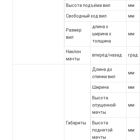
Высота подъёма вил
мм
Свободный ход вил
мм
длина х
Размер
ширина х
мм
вил
толщина
Наклон
вперёд/назад
град
мачты
Длина до
мм
спинки вил
Ширина
мм
Высота
опущенной
мм
мачты
Габариты
Высота
поднятой
мм
мачты