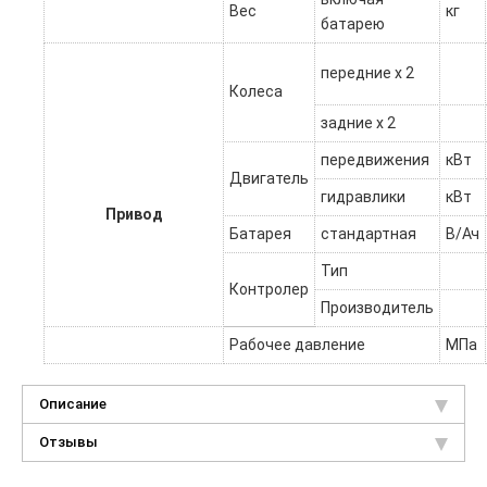
Вес
кг
батарею
передние х 2
Колеса
задние х 2
передвижения
кВт
Двигатель
гидравлики
кВт
Привод
Батарея
стандартная
В/Ач
Тип
Контролер
Производитель
Рабочее давление
МПа
Описание
Отзывы