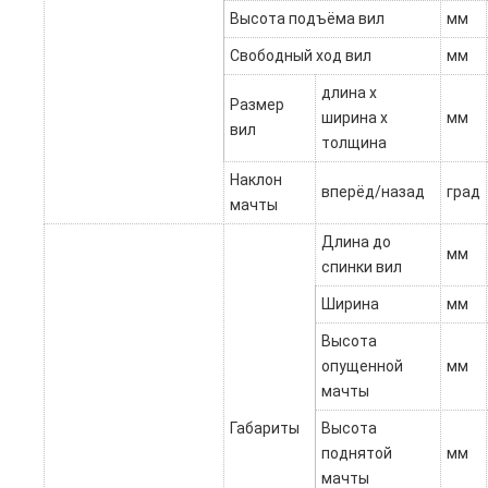
Высота подъёма вил
мм
Свободный ход вил
мм
длина х
Размер
ширина х
мм
вил
толщина
Наклон
вперёд/назад
град
мачты
Длина до
мм
спинки вил
Ширина
мм
Высота
опущенной
мм
мачты
Габариты
Высота
поднятой
мм
мачты