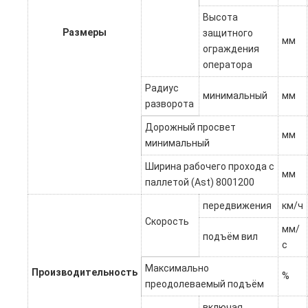
Высота
Размеры
защитного
мм
ограждения
оператора
Радиус
минимальный
мм
разворота
Дорожный просвет
мм
минимальный
Ширина рабочего прохода с
мм
паллетой (Ast) 8001200
передвижения
км/ч
Скорость
мм/
подъём вил
с
Максимально
Производительность
%
преодолеваемый подъём
включая