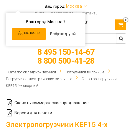
Москва
Ваш город:
Войти
Карта сайта
Контакты
0
Ваш город Москва ?
Toggle
navigation
Да, все верно
Выбрать другой
8 495 150-14-67
8 800 500-41-28
Каталог складской техники
Погрузчики вилочные
Погрузчики электрические вилочные
Электропогрузчики
KEF15 4-х опорный
Скачать коммерческое предложение
Версия для печати
Электропогрузчики KEF15 4-х