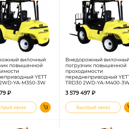
рожный вилочный
Внедорожный вилочны
чик повышенной
погрузчик повышенной
димости
проходимости
неприводный YETT
переднеприводный YET
 2WD-YA-M350-3W
TRD30 2WD-YA-M400-3
679
₽
3 579 497
₽
трый заказ
Быстрый заказ