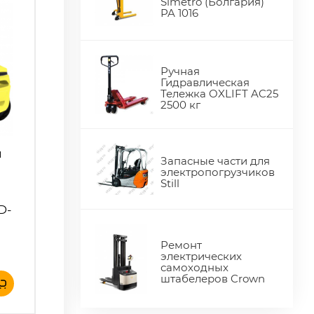
Simetro (Болгария)
PA 1016
Ручная
Гидравлическая
Тележка OXLIFT AC25
2500 кг
й
Запасные части для
электропогрузчиков
Still
D-
Ремонт
электрических
самоходных
штабелеров Crown