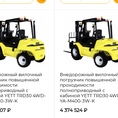
рожный вилочный
Внедорожный вилочны
чик повышенной
погрузчик повышенной
димости
проходимости
приводный с
полноприводный с
й YETT TRD30 4WD-
кабиной YETT TRD30 4W
50-3W-K
YA-M400-3W-K
707
₽
4 374 524
₽