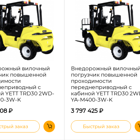
рожный вилочный
Внедорожный вилочны
чик повышенной
погрузчик повышенной
димости
проходимости
неприводный с
переднеприводный с
й YETT TRD30 2WD-
кабиной YETT TRD30 2W
50-3W-K
YA-M400-3W-K
608
₽
3 797 425
₽
трый заказ
Быстрый заказ