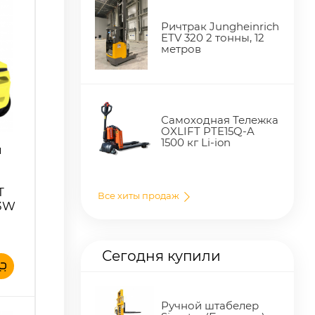
Ричтрак Jungheinrich
ETV 320 2 тонны, 12
метров
Самоходная Тележка
OXLIFT PTE15Q-A
1500 кг Li-ion
й
T
Все хиты продаж
-3W
Сегодня купили
Ручной штабелер