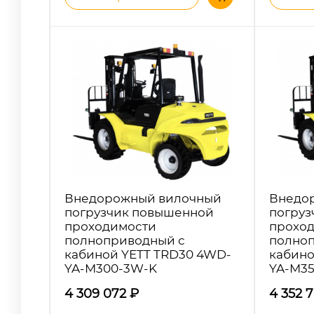
Внедорожный вилочный
Внедо
погрузчик повышенной
погруз
проходимости
прохо
полноприводный с
полно
кабиной YETT TRD30 4WD-
кабино
YA-M300-3W-K
YA-M3
4 309 072
₽
4 352 