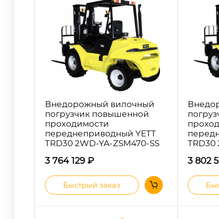
Внедорожный вилочный
Внедо
погрузчик повышенной
погруз
проходимости
прохо
переднеприводный YETT
перед
TRD30 2WD-YA-ZSM470-SS
TRD30
3 764 129
₽
3 802 
Быстрый заказ
Быс