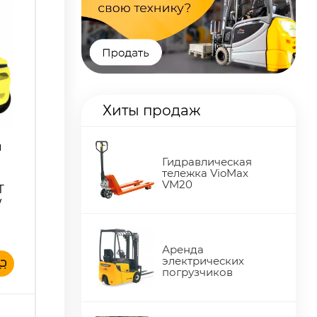
Хиты продаж
й
Гидравлическая
тележка VioMax
VM20
T
W
Аренда
электрических
погрузчиков