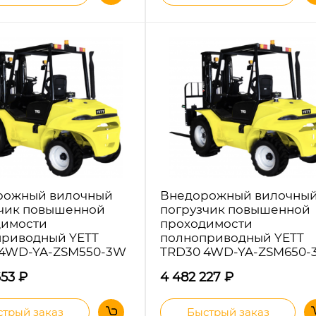
рожный вилочный
Внедорожный вилочны
чик повышенной
погрузчик повышенной
димости
проходимости
приводный YETT
полноприводный YETT
 4WD-YA-ZSM550-3W
TRD30 4WD-YA-ZSM650
653
₽
4 482 227
₽
трый заказ
Быстрый заказ