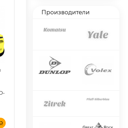
Производители
й
D-