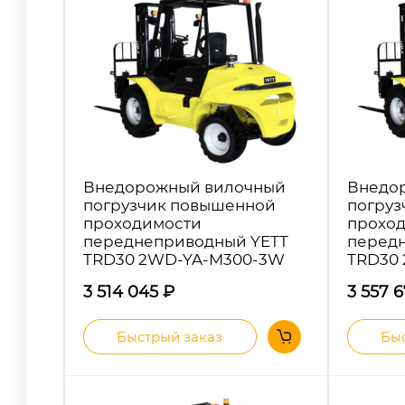
Внедорожный вилочный
Внедо
погрузчик повышенной
погруз
проходимости
прохо
переднеприводный YETT
перед
TRD30 2WD-YA-M300-3W
TRD30
3 514 045
₽
3 557 
Быстрый заказ
Быс