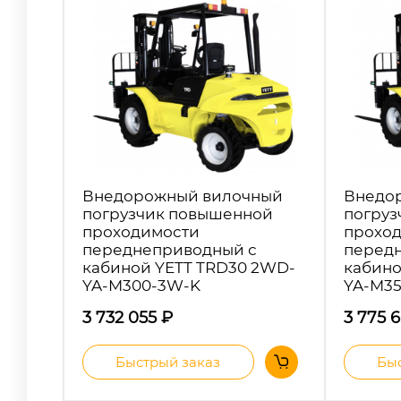
Внедорожный вилочный
Внедо
погрузчик повышенной
погруз
проходимости
прохо
переднеприводный с
перед
кабиной YETT TRD30 2WD-
кабино
YA-M300-3W-K
YA-M3
3 732 055
₽
3 775 
Быстрый заказ
Быс