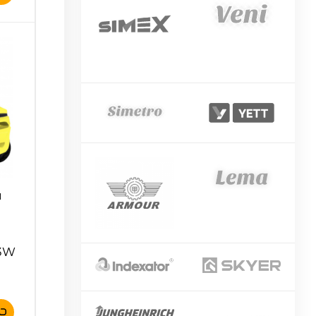
й
-3W