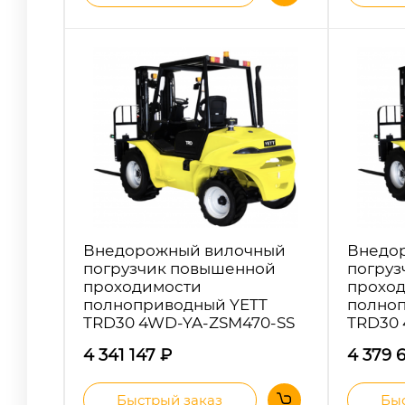
Внедорожный вилочный
Внедо
погрузчик повышенной
погруз
проходимости
прохо
полноприводный YETT
полно
TRD30 4WD-YA-ZSM470-SS
TRD30
4 341 147
₽
4 379 
Быстрый заказ
Быс