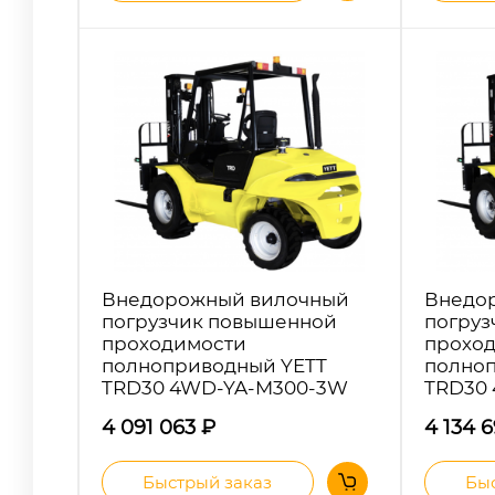
Внедорожный вилочный
Внедо
погрузчик повышенной
погруз
проходимости
прохо
полноприводный YETT
полно
TRD30 4WD-YA-M300-3W
TRD30
4 091 063
₽
4 134 
Быстрый заказ
Быс