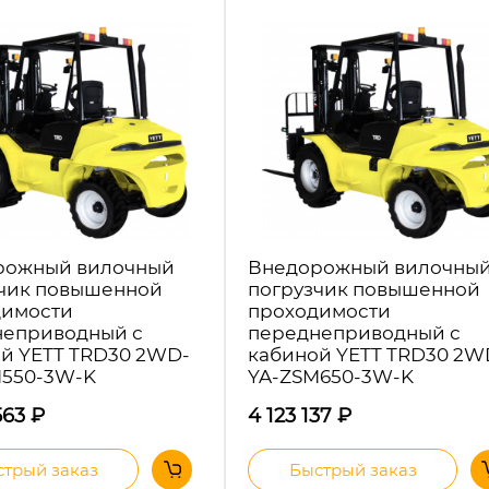
рожный вилочный
Внедорожный вилочны
чик повышенной
погрузчик повышенной
димости
проходимости
неприводный с
переднеприводный с
й YETT TRD30 2WD-
кабиной YETT TRD30 2W
M550-3W-K
YA-ZSM650-3W-K
563
₽
4 123 137
₽
трый заказ
Быстрый заказ