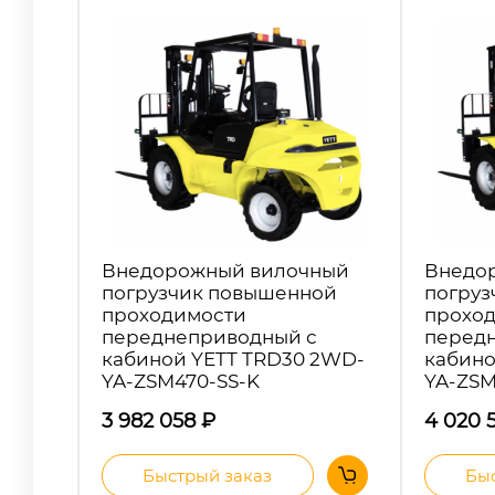
Внедорожный вилочный
Внедо
погрузчик повышенной
погруз
проходимости
прохо
переднеприводный с
перед
кабиной YETT TRD30 2WD-
кабино
YA-ZSM470-SS-K
YA-ZS
3 982 058
₽
4 020 
Быстрый заказ
Быс