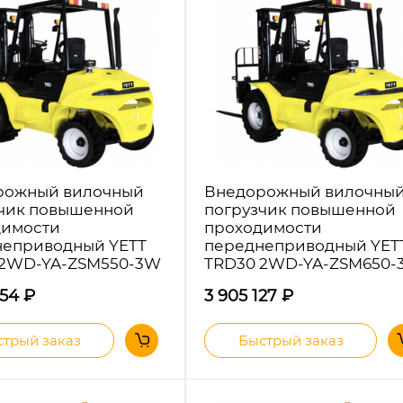
рожный вилочный
Внедорожный вилочны
чик повышенной
погрузчик повышенной
димости
проходимости
неприводный YETT
переднеприводный YET
 2WD-YA-ZSM550-3W
TRD30 2WD-YA-ZSM650
554
₽
3 905 127
₽
трый заказ
Быстрый заказ