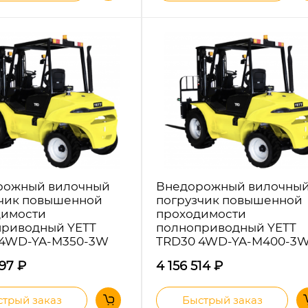
рожный вилочный
Внедорожный вилочны
чик повышенной
погрузчик повышенной
димости
проходимости
приводный YETT
полноприводный YETT
 4WD-YA-M350-3W
TRD30 4WD-YA-M400-3
697
₽
4 156 514
₽
трый заказ
Быстрый заказ