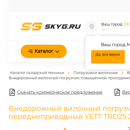
Мо
Ваш город:
Ваш город М
О нас
Каталог
Да, все верно
Каталог складской техники
Погрузчики вилочные
В
Внедорожный вилочный погрузчик повышенной проходимос
Скачать коммерческое предложение
Вер
Внедорожный вилочный погруз
переднеприводный YETT TRD25