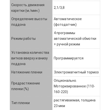
Скорость движения
2,1/3,8
каретки (м./мин.)
Определение высоты
Автоматическое
поддона
(фотодатчик)
4 программы
Режим работы
автоматической обмотки
+ ручной режим
Установка количества
витков вверху и внизу
Программируется
поддона
Натяжение пленки
Электромагнитный тормоз
Опционально.
Предрастяжение
Моторизированное (110-
пленки (%)
160-220)
растягиваемая, толщина
Тип пленки
23 мкм