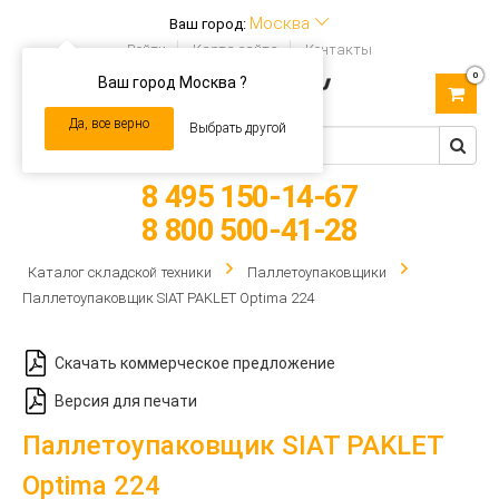
Москва
Ваш город:
Войти
Карта сайта
Контакты
0
Ваш город Москва ?
Toggle
navigation
Да, все верно
Выбрать другой
8 495 150-14-67
8 800 500-41-28
Каталог складской техники
Паллетоупаковщики
Паллетоупаковщик SIAT PAKLET Optima 224
Скачать коммерческое предложение
Версия для печати
Паллетоупаковщик SIAT PAKLET
Optima 224