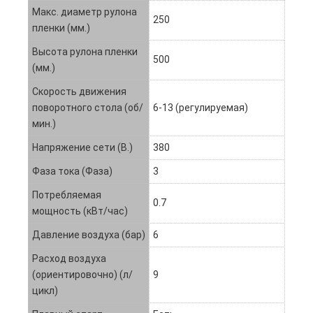
Макс. диаметр рулона
250
пленки (мм.)
Высота рулона пленки
500
(мм.)
Скорость движения
поворотного стола (об/
6-13 (регулируемая)
мин.)
Напряжение сети (В.)
380
Фаза тока (Фаза)
3
Потребляемая
0.7
мощность (кВт/час)
Давление воздуха (бар)
6
Расход воздуха
(ориентировочно) (л/
9
цикл)