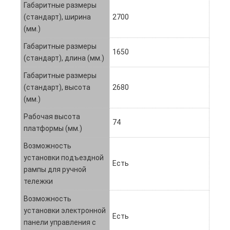
Габаритные размеры
(стандарт), ширина
2700
(мм.)
Габаритные размеры
1650
(стандарт), длина (мм.)
Габаритные размеры
(стандарт), высота
2680
(мм.)
Рабочая высота
74
платформы (мм.)
Возможность
установки подъездной
Есть
рампы для ручной
тележки
Возможность
установки электронной
Есть
панели управления с