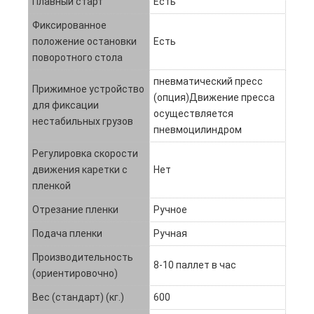
Плавный старт
Есть
Фиксированное
положение остановки
Есть
поворотного стола
пневматический пресс
Прижимное устройство
(опция)Движение пресса
для фиксации
осуществляется
нестабильных грузов
пневмоцилиндром
Регулировка скорости
движения каретки с
Нет
пленкой
Отрезание пленки
Ручное
Подача пленки
Ручная
Производительность
8-10 паллет в час
(ориентировочно)
Вес (стандарт) (кг.)
600