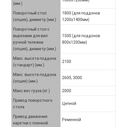
1000х1200мм)
(мм.)
Поворотный стол
1800 (для поддонов
(опция), диаметр (мм.)
1200х1400мм)
Поворотный стол с
вырезами для вил
1500 (для поддонов
ручной тележки
800х1200мм)
(опция), диаметр (мм.)
Макс. высота поддона
2100
(стандарт) (мм.)
Макс. высота поддона
2600, 3000
(опция) (мм.)
Макс.вес груза (кг.)
2000
Привод поворотного
Цепной
стола
Привод движения
Ременной
каретки с пленкой