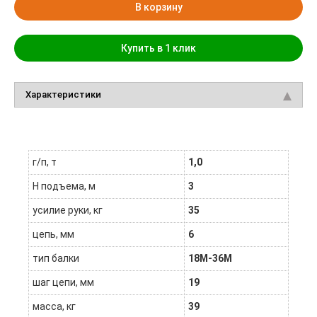
В корзину
Купить в 1 клик
Характеристики
г/п, т
1,0
H подъема, м
3
усилие руки, кг
35
цепь, мм
6
тип балки
18М-36М
шаг цепи, мм
19
масса, кг
39