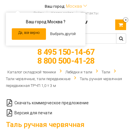
Москва
Ваш город:
Войти
Карта сайта
Контакты
0
Ваш город Москва ?
Toggle
navigation
Да, все верно
Выбрать другой
8 495 150-14-67
8 800 500-41-28
Каталог складской техники
Лебёдки и тали
Тали
Тали червячные, тали передвижные
Таль ручная червячная
передвижная ТРЧП 1,0 т 3 м
Скачать коммерческое предложение
Версия для печати
Таль ручная червячная