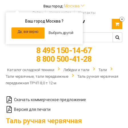
Москва
Ваш город:
Войти
Карта сайта
Контакты
0
Ваш город Москва ?
Toggle
navigation
Да, все верно
Выбрать другой
8 495 150-14-67
8 800 500-41-28
Каталог складской техники
Лебёдки и тали
Тали
Тали червячные, тали передвижные
Таль ручная червячная
передвижная ТРЧП 8,0 т 12 м
Скачать коммерческое предложение
Версия для печати
Таль ручная червячная