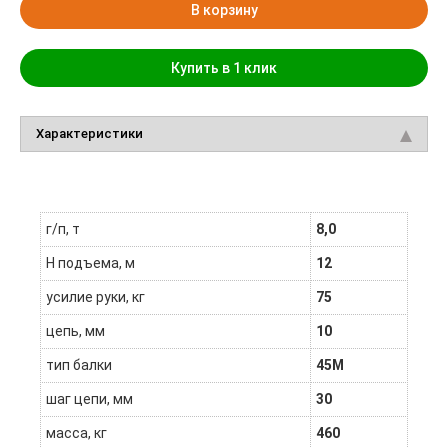
В корзину
Купить в 1 клик
Характеристики
г/п, т
8,0
H подъема, м
12
усилие руки, кг
75
цепь, мм
10
тип балки
45М
шаг цепи, мм
30
масса, кг
460