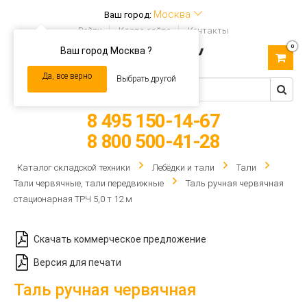
Москва
Ваш город:
Войти
Карта сайта
Контакты
0
Ваш город Москва ?
Toggle
navigation
Да, все верно
Выбрать другой
8 495 150-14-67
8 800 500-41-28
Каталог складской техники
Лебёдки и тали
Тали
Тали червячные, тали передвижные
Таль ручная червячная
стационарная ТРЧ 5,0 т 12 м
Скачать коммерческое предложение
Версия для печати
Таль ручная червячная