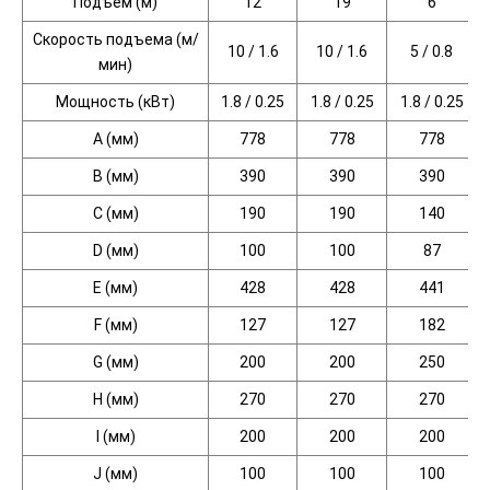
Подъем
(м
)
12
19
6
Скорость подъема
(м
/
10 / 1.6
10 / 1.6
5 / 0.8
мин)
Мощность
(кВт
)
1.8 / 0.25
1.8 / 0.25
1.8 / 0.25
A
(мм
)
778
778
778
B
(мм
)
390
390
390
C
(мм
)
190
190
140
D
(мм
)
100
100
87
E
(мм
)
428
428
441
F
(мм
)
127
127
182
G
(мм
)
200
200
250
H
(мм
)
270
270
270
I
(мм
)
200
200
200
J
(мм
)
100
100
100