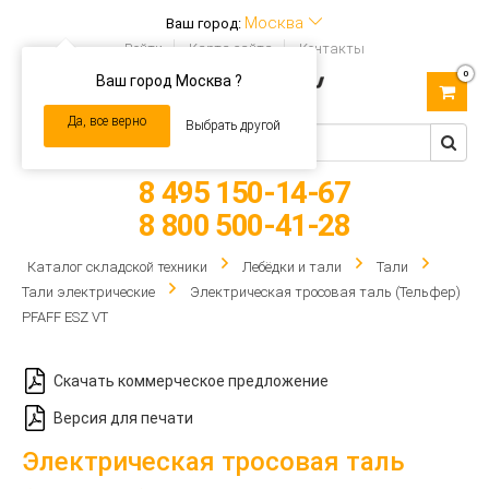
Москва
Ваш город:
Войти
Карта сайта
Контакты
0
Ваш город Москва ?
Toggle
navigation
Да, все верно
Выбрать другой
8 495 150-14-67
8 800 500-41-28
Каталог складской техники
Лебёдки и тали
Тали
Тали электрические
Электрическая тросовая таль (Тельфер)
PFAFF ESZ VT
Скачать коммерческое предложение
Версия для печати
Электрическая тросовая таль