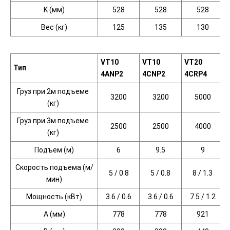
K
(мм
)
528
528
528
Вес
(кг
)
125
135
130
VT10
VT10
VT20
Тип
4ANP2
4CNP2
4CRP4
Груз при 2м подъеме
3200
3200
5000
(кг
)
Груз при 3м подъеме
2500
2500
4000
(кг
)
Подъем
(м
)
6
9.5
9
Скорость подъема
(м
/
5 / 0.8
5 / 0.8
8 / 1.3
мин)
Мощность
(кВт
)
3.6 / 0.6
3.6 / 0.6
7.5 / 1.2
A
(мм
)
778
778
921