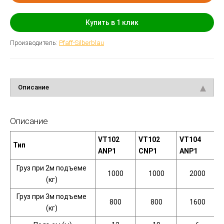
Купить в 1 клик
Производитель:
Pfaff-Silberblau
Описание
Описание
VT102
VT102
VT104
Тип
ANP1
CNP1
ANP1
Груз при 2м подъеме
1000
1000
2000
(кг
)
Груз при 3м подъеме
800
800
1600
(кг
)