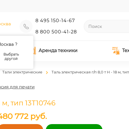
8 495 150-14-67
сква
8 800 500-41-28
осква ?
Аренда техники
Те
Выбрать
другой
Тали электрические
Таль электрическая г/п 8,0 т Н - 18 м, ти
сия для печати
8 м, тип 13Т10746
480 772
руб.