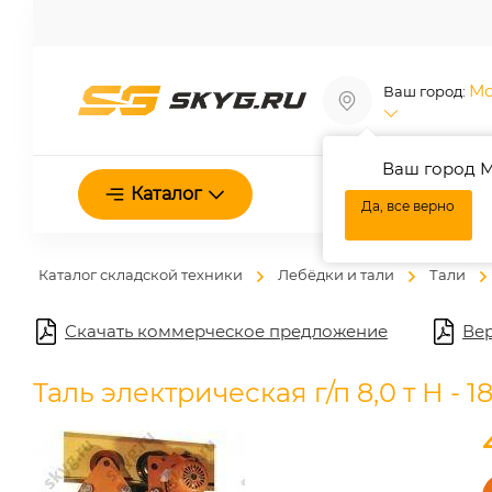
Мо
Ваш город:
Ваш город М
О нас
Каталог
Да, все верно
Каталог складской техники
Лебёдки и тали
Тали
Скачать коммерческое предложение
Вер
Таль электрическая г/п 8,0 т Н - 1