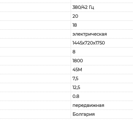
380/42 Гц
20
18
электрическая
1445х720х1750
8
1800
45М
7,5
12,5
0.8
передвижная
Болгария