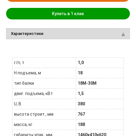
Купить в 1 клик
Характеристики
г/п, т
1,0
H подъема, м
18
тип балки
18М-30М
двиг. подъема, кВт
1,5
U, В
380
высота строит., мм
767
масса, кг
188
габариты упак., мм
1460х410х620