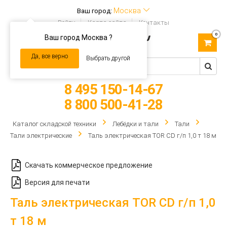
Москва
Ваш город:
Войти
Карта сайта
Контакты
0
Ваш город Москва ?
Toggle
navigation
Да, все верно
Выбрать другой
8 495 150-14-67
8 800 500-41-28
Каталог складской техники
Лебёдки и тали
Тали
Тали электрические
Таль электрическая TOR CD г/п 1,0 т 18 м
Скачать коммерческое предложение
Версия для печати
Таль электрическая TOR CD г/п 1,0
т 18 м