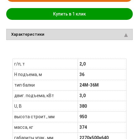
Купить в 1 клик
Характеристики
г/п, т
2,0
H подъема, м
36
тип балки
24М-36М
двиг. подъема, кВт
3,0
U, В
380
высота строит., мм
950
масса, кг
374
габариты упак., мм
2270х500х640