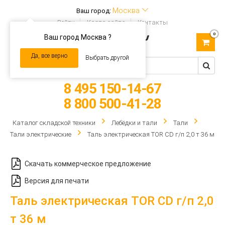
Москва
Ваш город:
Войти
Карта сайта
Контакты
0
Ваш город Москва ?
Toggle
navigation
Да, все верно
Выбрать другой
8 495 150-14-67
8 800 500-41-28
Каталог складской техники
Лебёдки и тали
Тали
Тали электрические
Таль электрическая TOR CD г/п 2,0 т 36 м
Скачать коммерческое предложение
Версия для печати
Таль электрическая TOR CD г/п 2,0
т 36 м