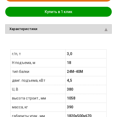
Купить в 1 клик
Характеристики
г/п, т
3,0
H подъема, м
18
тип балки
24М-40М
двиг. подъема, кВт
4,5
U, В
380
высота строит., мм
1058
масса, кг
390
габариты упак., мм
1820х500х670