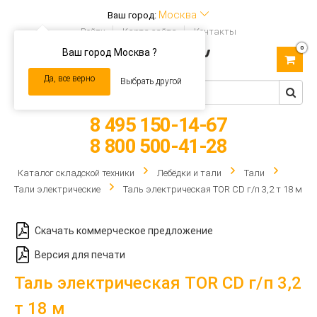
Москва
Ваш город:
Войти
Карта сайта
Контакты
0
Ваш город Москва ?
Toggle
navigation
Да, все верно
Выбрать другой
8 495 150-14-67
8 800 500-41-28
Каталог складской техники
Лебёдки и тали
Тали
Тали электрические
Таль электрическая TOR CD г/п 3,2 т 18 м
Скачать коммерческое предложение
Версия для печати
Таль электрическая TOR CD г/п 3,2
т 18 м