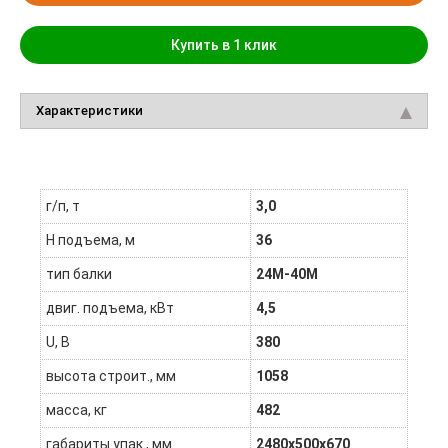
Купить в 1 клик
Характеристики
г/п, т
3,0
H подъема, м
36
тип балки
24М-40М
двиг. подъема, кВт
4,5
U, В
380
высота строит., мм
1058
масса, кг
482
габариты упак., мм
2480х500х670