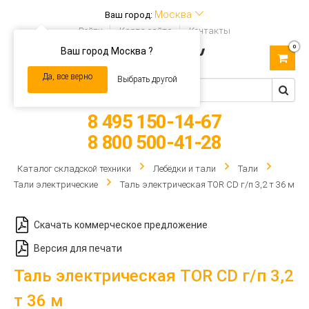
Москва
Ваш город:
Войти
Карта сайта
Контакты
0
Ваш город Москва ?
Toggle
navigation
Да, все верно
Выбрать другой
8 495 150-14-67
8 800 500-41-28
Каталог складской техники
Лебёдки и тали
Тали
Тали электрические
Таль электрическая TOR CD г/п 3,2 т 36 м
Скачать коммерческое предложение
Версия для печати
Таль электрическая TOR CD г/п 3,2
т 36 м