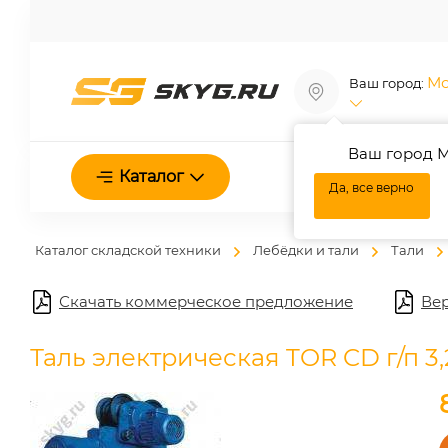
Мо
Ваш город:
Ваш город М
О нас
Каталог
Да, все верно
Каталог складской техники
Лебёдки и тали
Тали
Скачать коммерческое предложение
Вер
Таль электрическая TOR CD г/п 3,2