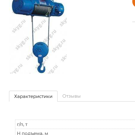
Отзывы
Характеристики
г/п, т
H подъема, м