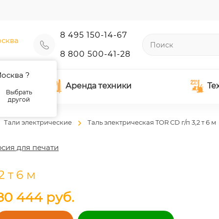
8 495 150-14-67
сква
8 800 500-41-28
осква ?
Аренда техники
Те
Выбрать
другой
Тали электрические
Таль электрическая TOR CD г/п 3,2 т 6 м
сия для печати
 т 6 м
80 444
руб.