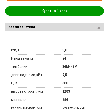
Купить в 1 клик
Характеристики
г/п, т
5,0
H подъема, м
24
тип балки
36М-45М
двиг. подъема, кВт
7,5
U, В
380
высота строит., мм
1283
масса, кг
686
габариты упак., мм
2260х570х750