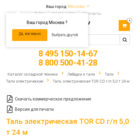
Москва
Ваш город:
Войти
Карта сайта
Контакты
0
Ваш город Москва ?
Toggle
navigation
Да, все верно
Выбрать другой
8 495 150-14-67
8 800 500-41-28
Каталог складской техники
Лебёдки и тали
Тали
Тали электрические
Таль электрическая TOR CD г/п 5,0 т 24 м
Скачать коммерческое предложение
Версия для печати
Таль электрическая TOR CD г/п 5,0
т 24 м