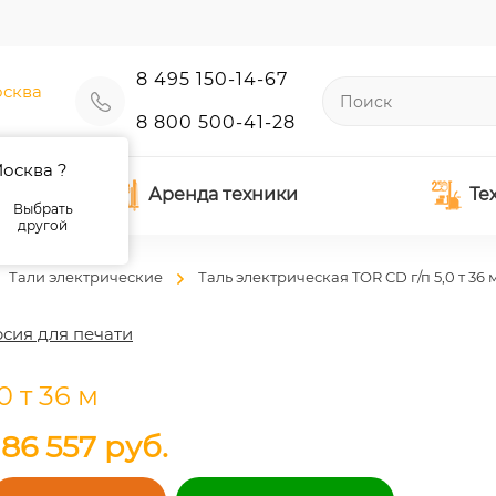
8 495 150-14-67
сква
8 800 500-41-28
осква ?
Аренда техники
Те
Выбрать
другой
Тали электрические
Таль электрическая TOR CD г/п 5,0 т 36 
сия для печати
0 т 36 м
186 557
руб.