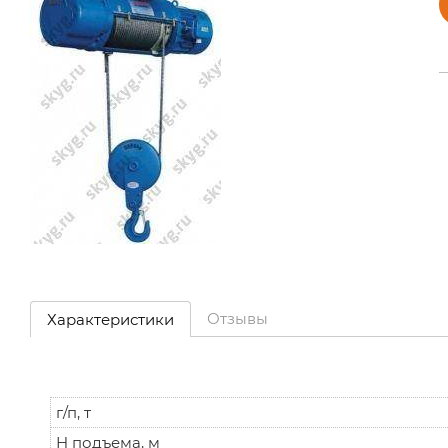
Отзывы
Характеристики
г/п, т
H подъема, м