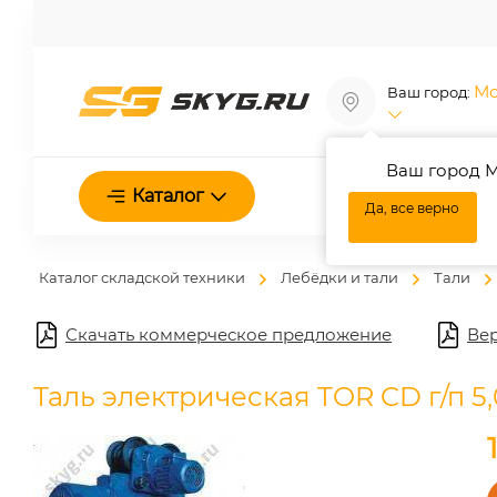
Мо
Ваш город:
Ваш город М
О нас
Каталог
Да, все верно
Каталог складской техники
Лебёдки и тали
Тали
Скачать коммерческое предложение
Вер
Таль электрическая TOR CD г/п 5,