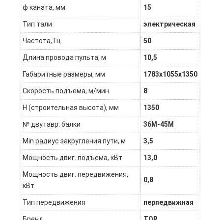
ф каната, мм
15
Тип тали
электрическая
Частота, Гц
50
Длина провода пульта, м
10,5
Габаритные размеры, мм
1783х1055х1350
Скорость подъема, м/мин
8
Н (строительная высота), мм
1350
№ двутавр. балки
36М-45М
Min радиус закругления пути, м
3,5
Мощность двиг. подъема, кВт
13,0
Мощность двиг. передвижения,
0,8
кВт
Тип передвижения
перпедвижная
Бренд
TOR