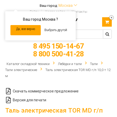
Москва
Ваш город:
Войти
Карта сайта
Контакты
0
Ваш город Москва ?
Toggle
navigation
Да, все верно
Выбрать другой
8 495 150-14-67
8 800 500-41-28
Каталог складской техники
Лебёдки и тали
Тали
Тали электрические
Таль электрическая TOR MD г/п 10,0 т 12
м
Скачать коммерческое предложение
Версия для печати
Таль электрическая TOR MD г/п