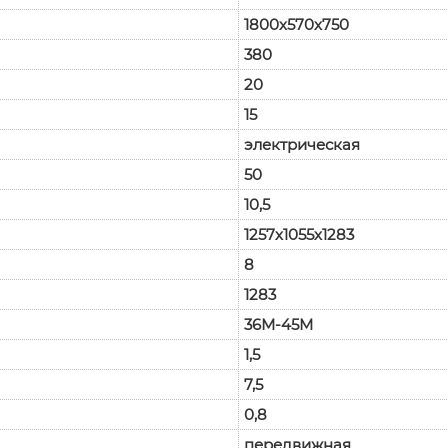
1800х570х750
380
20
15
электрическая
50
10,5
1257х1055х1283
8
1283
36М-45М
1,5
7,5
0,8
передвижная