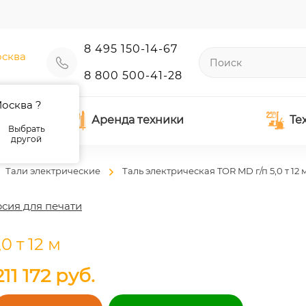
8 495 150-14-67
сква
8 800 500-41-28
осква ?
Аренда техники
Те
Выбрать
другой
Тали электрические
Таль электрическая TOR MD г/п 5,0 т 12 
сия для печати
0 т 12 м
211 172
руб.