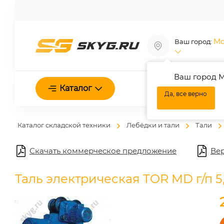
Мо
Ваш город:
Ваш город М
О нас
Каталог
Да, все верно
Каталог складской техники
Лебёдки и тали
Тали
Скачать коммерческое предложение
Вер
Таль электрическая TOR MD г/п 5,