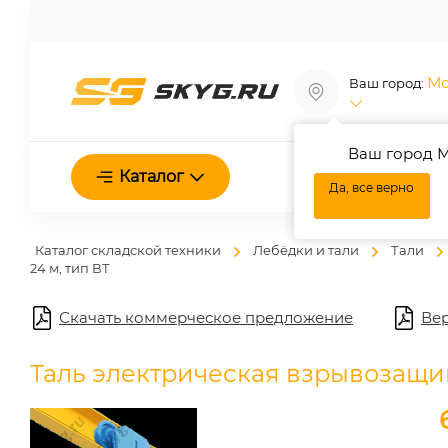
Мо
Ваш город:
Ваш город М
О нас
Каталог
Да, все верно
Каталог складской техники
Лебёдки и тали
Тали
24 м, тип ВТ
Скачать коммерческое предложение
Вер
Таль электрическая взрывозащищен