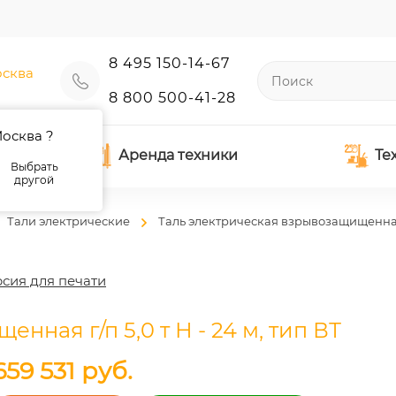
8 495 150-14-67
сква
8 800 500-41-28
осква ?
Аренда техники
Те
Выбрать
другой
Тали электрические
Таль электрическая взрывозащищенная г
сия для печати
ная г/п 5,0 т Н - 24 м, тип ВТ
659 531
руб.