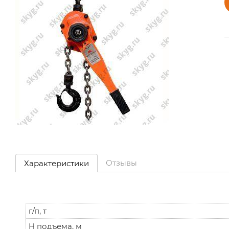
Отзывы
Характеристики
г/п, т
H подъема, м