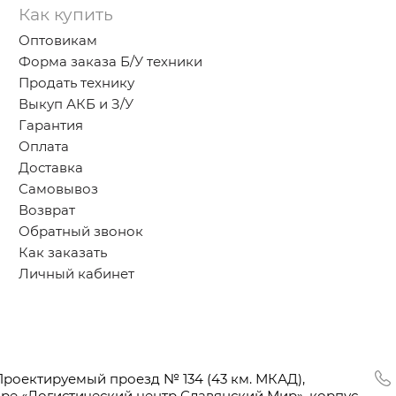
Как купить
Оптовикам
Форма заказа Б/У техники
Продать технику
Выкуп АКБ и З/У
Гарантия
Оплата
Доставка
Самовывоз
Возврат
Обратный звонок
Как заказать
Личный кабинет
Проектируемый проезд № 134
(43
км. МКАД),
оре
«Логистический
центр Славянский Мир», корпус