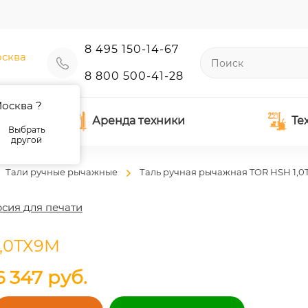
8 495 150-14-67
сква
8 800 500-41-28
осква ?
Аренда техники
Те
Выбрать
другой
Тали ручные рычажные
Таль ручная рычажная TOR HSH 1,
сия для печати
1,0ТХ9М
6 347
руб.