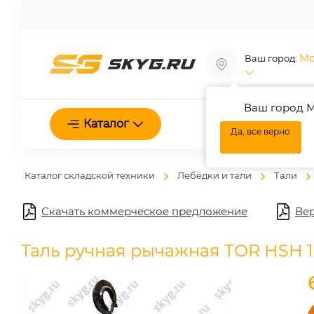
Мо
Ваш город:
Ваш город М
О нас
Каталог
Да, все верно
Каталог складской техники
Лебёдки и тали
Тали
Скачать коммерческое предложение
Вер
Таль ручная рычажная TOR HSH 