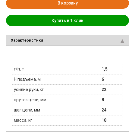
В корзину
Купить в 1 клик
Характеристики
г/п, т
1,5
H подъема, м
6
усилие руки, кг
22
пруток цепи, мм
8
шаг цепи, мм
24
масса, кг
18