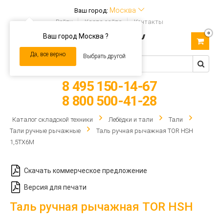
Москва
Ваш город:
Войти
Карта сайта
Контакты
0
Ваш город Москва ?
Toggle
navigation
Да, все верно
Выбрать другой
8 495 150-14-67
8 800 500-41-28
Каталог складской техники
Лебёдки и тали
Тали
Тали ручные рычажные
Таль ручная рычажная TOR HSH
1,5ТХ6М
Скачать коммерческое предложение
Версия для печати
Таль ручная рычажная TOR HSH