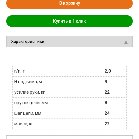
В корзину
Купить в 1 клик
Характеристики
г/п, т
2,0
H подъема, м
9
усилие руки, кг
22
пруток цепи, мм
8
шаг цепи, мм
24
масса, кг
22