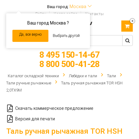
Москва
Ваш город:
Войти
Карта сайта
Контакты
0
Ваш город Москва ?
Toggle
navigation
Да, все верно
Выбрать другой
8 495 150-14-67
8 800 500-41-28
Каталог складской техники
Лебёдки и тали
Тали
Тали ручные рычажные
Таль ручная рычажная TOR HSH
2,0ТХ9М
Скачать коммерческое предложение
Версия для печати
Таль ручная рычажная TOR HSH