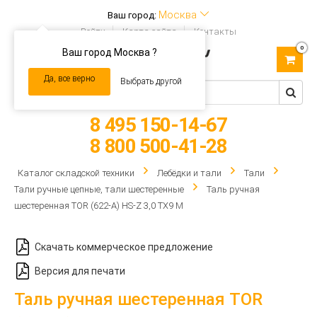
Москва
Ваш город:
Войти
Карта сайта
Контакты
0
Ваш город Москва ?
Toggle
navigation
Да, все верно
Выбрать другой
8 495 150-14-67
8 800 500-41-28
Каталог складской техники
Лебёдки и тали
Тали
Тали ручные цепные, тали шестеренные
Таль ручная
шестеренная TOR (622-A) HS-Z 3,0 ТХ9 М
Скачать коммерческое предложение
Версия для печати
Таль ручная шестеренная TOR