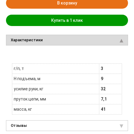
В корзину
Купить в 1 клик
Характеристики
г/п, т
3
H подъема, м
9
усилие руки, кг
32
пруток цепи, мм
7,1
масса, кг
41
Отзывы