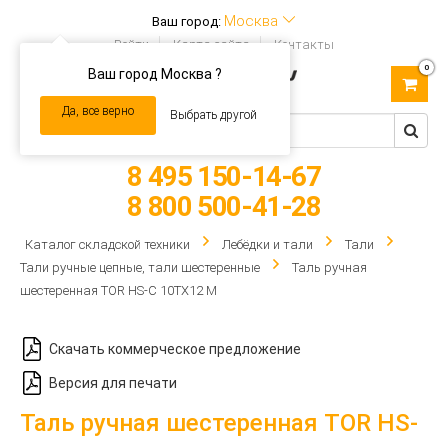
Москва
Ваш город:
Войти
Карта сайта
Контакты
0
Ваш город Москва ?
Toggle
navigation
Да, все верно
Выбрать другой
8 495 150-14-67
8 800 500-41-28
Каталог складской техники
Лебёдки и тали
Тали
Тали ручные цепные, тали шестеренные
Таль ручная
шестеренная TOR HS-C 10ТХ12 М
Скачать коммерческое предложение
Версия для печати
Таль ручная шестеренная TOR HS-