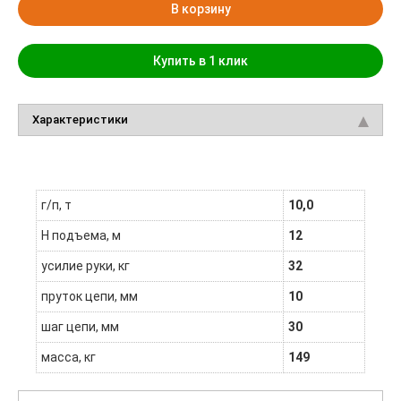
В корзину
Купить в 1 клик
Характеристики
г/п, т
10,0
H подъема, м
12
усилие руки, кг
32
пруток цепи, мм
10
шаг цепи, мм
30
масса, кг
149