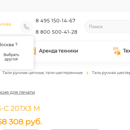
8 495 150-14-67
сква
8 800 500-41-28
осква ?
Аренда техники
Те
Выбрать
другой
Тали ручные цепные, тали шестеренные
Таль ручная шесте
сия для печати
-C 20ТХ3 М
58 308
руб.