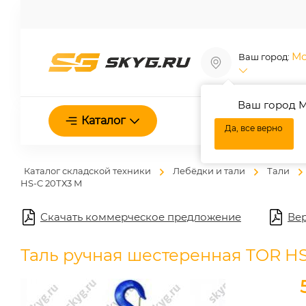
Мо
Ваш город:
Ваш город М
О нас
Каталог
Да, все верно
Каталог складской техники
Лебёдки и тали
Тали
HS-C 20ТХ3 М
Скачать коммерческое предложение
Вер
Таль ручная шестеренная TOR HS