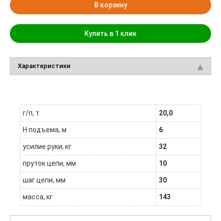
В корзину
Купить в 1 клик
Характеристики
г/п, т
20,0
H подъема, м
6
усилие руки, кг
32
пруток цепи, мм
10
шаг цепи, мм
30
масса, кг
143