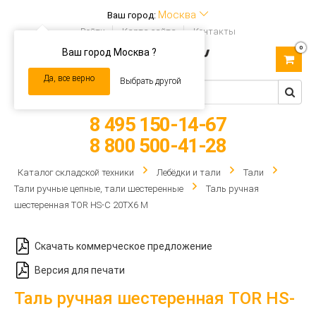
Москва
Ваш город:
Войти
Карта сайта
Контакты
0
Ваш город Москва ?
Toggle
navigation
Да, все верно
Выбрать другой
8 495 150-14-67
8 800 500-41-28
Каталог складской техники
Лебёдки и тали
Тали
Тали ручные цепные, тали шестеренные
Таль ручная
шестеренная TOR HS-C 20ТХ6 М
Скачать коммерческое предложение
Версия для печати
Таль ручная шестеренная TOR HS-