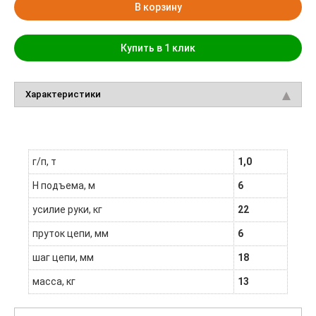
В корзину
Купить в 1 клик
Характеристики
г/п, т
1,0
H подъема, м
6
усилие руки, кг
22
пруток цепи, мм
6
шаг цепи, мм
18
масса, кг
13