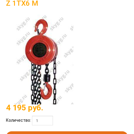
Z 1ТХ6 М
4 195
руб.
Количество: