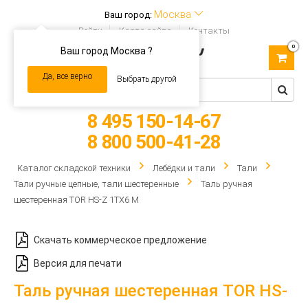
Москва
Ваш город:
Войти
Карта сайта
Контакты
0
Ваш город Москва ?
Toggle
navigation
Да, все верно
Выбрать другой
8 495 150-14-67
8 800 500-41-28
Каталог складской техники
Лебёдки и тали
Тали
Тали ручные цепные, тали шестеренные
Таль ручная
шестеренная TOR HS-Z 1ТХ6 М
Скачать коммерческое предложение
Версия для печати
Таль ручная шестеренная TOR HS-