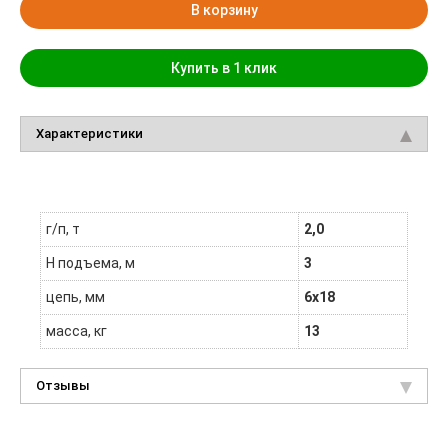
В корзину
Купить в 1 клик
Характеристики
г/п, т
2,0
H подъема, м
3
цепь, мм
6x18
масса, кг
13
Отзывы