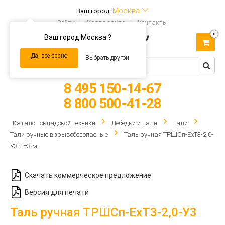
Москва
Ваш город:
Войти
Карта сайта
Контакты
0
Ваш город Москва ?
Toggle
navigation
Да, все верно
Выбрать другой
8 495 150-14-67
8 800 500-41-28
Каталог складской техники
Лебёдки и тали
Тали
Тали ручные взрывобезопасные
Таль ручная ТРШCп-ЕхТ3-2,0-
У3 Н=3 м
Скачать коммерческое предложение
Версия для печати
Таль ручная ТРШCп-ЕхТ3-2,0-У3