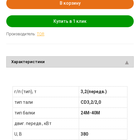
В корзину
Купить в 1 клик
Производитель:
TOR
Характеристики
г/п (тип), т
3,2(передв.)
тип тали
CD3,2/2,0
тип балки
24М-40М
двиг. передв., кВт
U, В
380