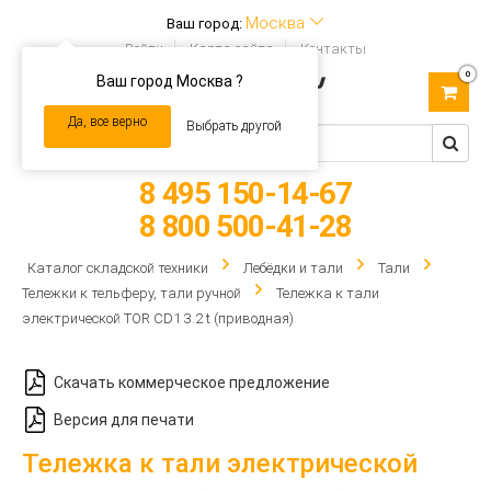
Москва
Ваш город:
Войти
Карта сайта
Контакты
0
Ваш город Москва ?
Toggle
navigation
Да, все верно
Выбрать другой
8 495 150-14-67
8 800 500-41-28
Каталог складской техники
Лебёдки и тали
Тали
Тележки к тельферу, тали ручной
Тележка к тали
электрической TOR CD1 3.2 t (приводная)
Скачать коммерческое предложение
Версия для печати
Тележка к тали электрической