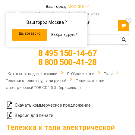
Москва
Ваш город:
Войти
Карта сайта
Контакты
0
Ваш город Москва ?
Toggle
navigation
Да, все верно
Выбрать другой
8 495 150-14-67
8 800 500-41-28
Каталог складской техники
Лебёдки и тали
Тали
Тележки к тельферу, тали ручной
Тележка к тали
электрической TOR CD1 5.0 t (приводная)
Скачать коммерческое предложение
Версия для печати
Тележка к тали электрической