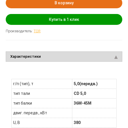
В корзину
Купить в 1 клик
Производитель:
TOR
Характеристики
г/п (тип), т
5,0(передв.)
тип тали
CD 5,0
тип балки
36М-45М
двиг. передв., кВт
U, В
380