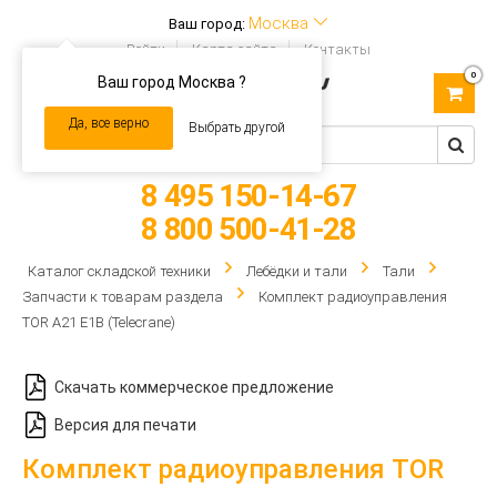
Москва
Ваш город:
Войти
Карта сайта
Контакты
0
Ваш город Москва ?
Toggle
navigation
Да, все верно
Выбрать другой
8 495 150-14-67
8 800 500-41-28
Каталог складской техники
Лебёдки и тали
Тали
Запчасти к товарам раздела
Комплект радиоуправления
TOR A21 E1B (Telecrane)
Скачать коммерческое предложение
Версия для печати
Комплект радиоуправления TOR