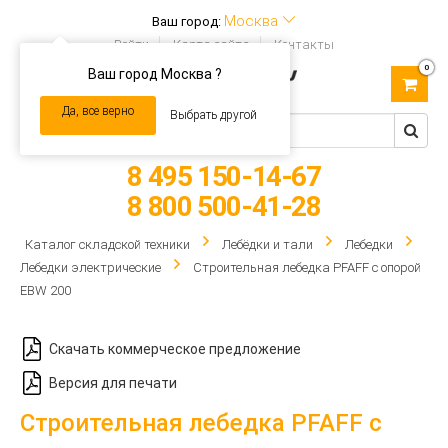
Москва
Ваш город:
Войти
Карта сайта
Контакты
0
Ваш город Москва ?
Toggle
navigation
Да, все верно
Выбрать другой
8 495 150-14-67
8 800 500-41-28
Каталог складской техники
Лебёдки и тали
Лебедки
Лебедки электрические
Строительная лебедка PFAFF с опорой
EBW 200
Скачать коммерческое предложение
Версия для печати
Строительная лебедка PFAFF с