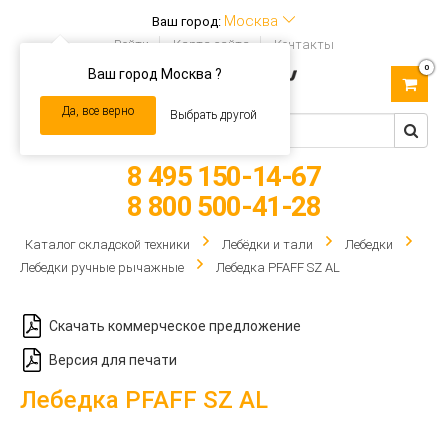
Москва
Ваш город:
Войти
Карта сайта
Контакты
0
Ваш город Москва ?
Toggle
navigation
Да, все верно
Выбрать другой
8 495 150-14-67
8 800 500-41-28
Каталог складской техники
Лебёдки и тали
Лебедки
Лебедки ручные рычажные
Лебедка PFAFF SZ AL
Скачать коммерческое предложение
Версия для печати
Лебедка PFAFF SZ AL